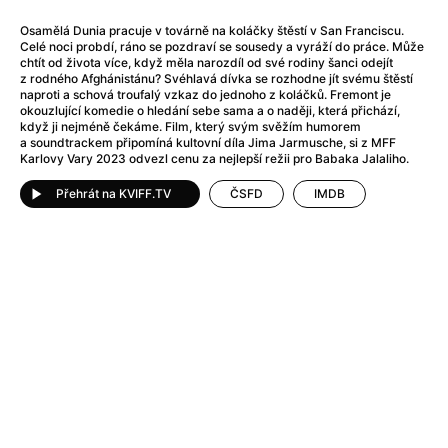
After Party
(2024)
Aftersun
(2022)
Osamělá Dunia pracuje v továrně na koláčky štěstí v San Franciscu.
Celé noci probdí, ráno se pozdraví se sousedy a vyráží do práce. Může
Agent Čuník
(2024)
chtít od života více, když měla narozdíl od své rodiny šanci odejít
Agenti štěstí
(2024)
z rodného Afghánistánu? Svéhlavá dívka se rozhodne jít svému štěstí
naproti a schová troufalý vzkaz do jednoho z koláčků. Fremont je
Air: Zrození legendy
(2023)
okouzlující komedie o hledání sebe sama a o naději, která přichází,
Ale mami!
(2025)
když ji nejméně čekáme. Film, který svým svěžím humorem
a soundtrackem připomíná kultovní díla Jima Jarmusche, si z MFF
Alemánie
(2023)
Karlovy Vary 2023 odvezl cenu za nejlepší režii pro Babaka Jalaliho.
Alma a Oskar
(2023)
Alpy
Přehrát na KVIFF.TV
(2011)
ČSFD
IMDB
Aluna
(2012)
Ambulance
(2022)
Amélie z Montmartru
(2001)
Americké psycho
(2000)
Amerikánka
(2024)
Anatomie pádu
(2023)
Annette
(2021)
Anora
(2024)
Ant-Man a Wasp: Quantumania
(2023)
Antonio Sanchez & Birdman
(2014)