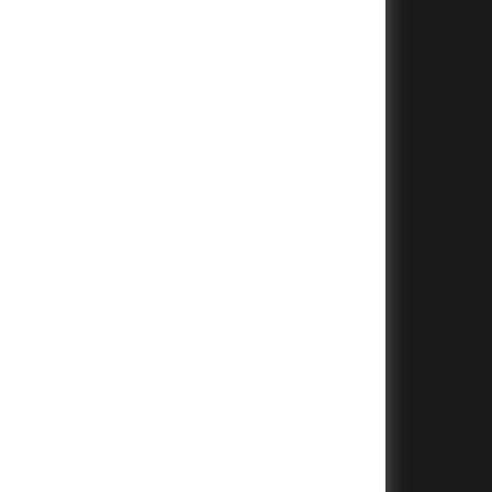
+
+
+
+