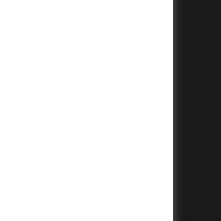
+
+
+
+