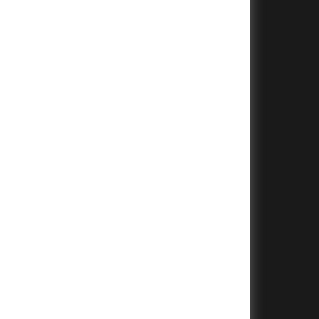
+
+
+
+