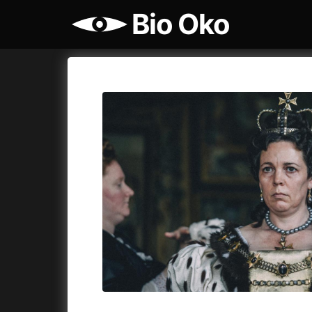
Bio Oko
Katalog filmů
Bio Oko
Cykly a
A
A máme, co jsme chtěli
(2023)
Agenti št
A pak přišla láska...
(2022)
Air: Zro