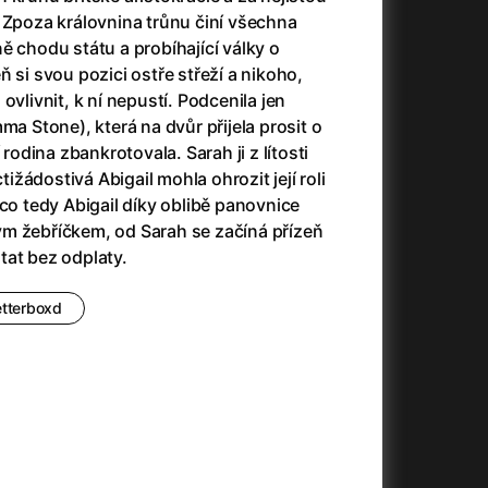
(2023)
Audience | NT Live
(2013)
 Zpoza královnina trůnu činí všechna
14)
Avatar
(2009)
ě chodu státu a probíhající války o
Avatar: Oheň a popel
(2025)
 si svou pozici ostře střeží a nikoho,
Avatar: The Way of Water
(2022)
ovlivnit, k ní nepustí. Podcenila jen
Až na konec světa
(2024)
ma Stone), která na dvůr přijela prosit o
)
Až na věky
(2024)
 rodina zbankrotovala. Sarah ji z lítosti
Až přijde kocour
(1963)
ctižádostivá Abigail mohla ohrozit její roli
Aznavour
(2024)
mco tedy Abigail díky oblibě panovnice
010)
m žebříčkem, od Sarah se začíná přízeň
tat bez odplaty.
etterboxd
+
+