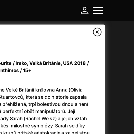
urite / Irsko, Velká Británie, USA 2018 /
anthimos / 15+
ne Velké Británii královna Anna (Olivia
tuartovců, která se do historie zapsala
 přehlížená, trpí bolestivou dnou a není
-
ní perfektní oběť manipulátorů. Její
lady Sarah (Rachel Weisz) a jejich vztah
Asteroid City
(2023)
akési milostné symbiózy. Sarah se díky
Atlas ptáků
(2021)
 kruhů britské aristokracie a za nejistou