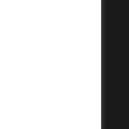
+
+
+
+