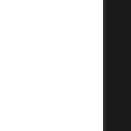
+
+
+
+
+