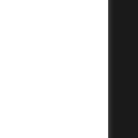
+
+
+
+