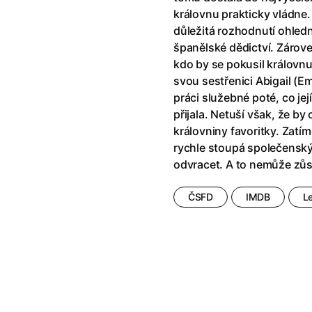
!
(2025)
Ant-Man a Wasp: Quantumania
královnu prakticky vládne.
e
(2023)
Antonio Sanchez & Birdman
(20
důležitá rozhodnutí ohledn
skar
(2023)
Apokalypsa: Final Cut
(1979)
španělské dědictví. Zároveň
1)
Appofeniacs
(2025)
kdo by se pokusil královnu 
012)
Architekt
(2025)
svou sestřenici Abigail (Em
ce
(2022)
Architektura ČSSR 58–89
(2024
práci služebné poté, co její
 Montmartru
(2001)
Arco
(2025)
přijala. Netuší však, že by 
é psycho
(2000)
Argylle: Tajný agent
(2024)
královniny favoritky. Zatí
nka
(2024)
Arrietty ze světa půjčovníčků
(2
rychle stoupá společenský
e pádu
(2023)
Arvéd
(2022)
odvracet. A to nemůže zůs
ČSFD
IMDB
L