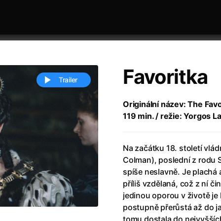
Favoritka
Trailer
Originální název: The Favo
119 min. / režie: Yorgos L
 festivaly
Řazení dle abecedy
Na začátku 18. století vlád
Colman), poslední z rodu S
spíše neslavně. Je plachá a
příliš vzdělaná, což z ní či
jedinou oporou v životě je 
ěstí
(2024)
Annette
(2021)
postupně přerůstá až do j
zení legendy
(2023)
Anora
(2024)
tomu dostala do nejvyšších