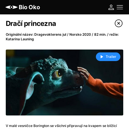
Bio Oko
Katalog filmů
Dračí princezna
Filtrovat program
Originální název: Dragevokterens jul / Norsko 2020 / 82 min. / režie:
Katarina Launing
A
-
Trailer
A máme, co jsme chtěli
(2023)
A pak přišla láska...
(2022)
Aalto: Architektura emocí
(2020)
ABBA: The Movie - Fan Event
(1977)
Ada
(2021)
Adam Ondra: Posunout hranice
(2022)
Addamsova rodina 2
(2021)
AeroPress Movie
(2018)
Africká jízda
(2022)
V malé vesničce Borington se všichni připravují na kvapem se blížící