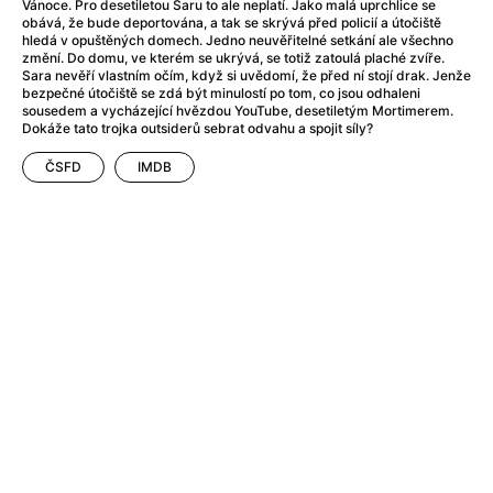
After Party
(2024)
Vánoce. Pro desetiletou Saru to ale neplatí. Jako malá uprchlice se
obává, že bude deportována, a tak se skrývá před policií a útočiště
Aftersun
(2022)
hledá v opuštěných domech. Jedno neuvěřitelné setkání ale všechno
Agent Čuník
(2024)
změní. Do domu, ve kterém se ukrývá, se totiž zatoulá plaché zvíře.
Sara nevěří vlastním očím, když si uvědomí, že před ní stojí drak. Jenže
Agenti štěstí
(2024)
bezpečné útočiště se zdá být minulostí po tom, co jsou odhaleni
Air: Zrození legendy
(2023)
sousedem a vycházející hvězdou YouTube, desetiletým Mortimerem.
Dokáže tato trojka outsiderů sebrat odvahu a spojit síly?
Ale mami!
(2025)
Alemánie
(2023)
ČSFD
IMDB
Alma a Oskar
(2023)
Alpy
(2011)
Aluna
(2012)
Ambulance
(2022)
Amélie z Montmartru
(2001)
Americké psycho
(2000)
Amerikánka
(2024)
Anatomie pádu
(2023)
Annette
(2021)
Anora
(2024)
Ant-Man a Wasp: Quantumania
(2023)
Antonio Sanchez & Birdman
(2014)