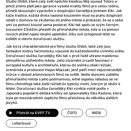
After Party
(2024)
Studio Ghibli, které celý svět nadchlo klasikou Můj soused Totoro a
jehož jméno platí jako garance vysoké kvality filmů pro celou rodinu,
Aftersun
(2022)
přináší okouzlující vyprávění o dospívající čarodějce jménem Kiki. Jak
Agent Čuník
(2024)
káže tradice, každá dívka nadaná kouzlením musí na prahu dospívání
odejít z domova na zkušenou do jiného města a prokázat, že se o sebe
Agenti štěstí
(2024)
umí za pomoci kouzel sama postarat. Kiki tak spolu se svým černým
Air: Zrození legendy
(2023)
kocourem Džidžim přesídlí do přímořského města, kde si za pomoci
nových přátel najde ideální uplatnění. Díky své schopnosti létat na
Ale mami!
(2025)
koštěti si otevře doručovací službu.
Alemánie
(2023)
Jak bývá charakteristické pro filmy studia Ghibli, také zde jsou
Alma a Oskar
(2023)
fantaskní motivy harmonicky vsazené do každodenního civilního světa.
Doručovací služba čarodějky Kiki tak v prvé řadě uhrane malebnou
Alpy
(2011)
atmosférou ústředního města. Jeho ztvárnění zrcadlí fascinaci v
Aluna
(2012)
evropské kultuře a architektuře, kterou do snímku otiskl režisér,
scenárista a producent Hajao Mijazaki, jenž patří mezi nejuznávanější
Ambulance
(2022)
tvůrce v oblasti animovaných filmů na světě. Vedle sluncem zalitého
Amélie z Montmartru
(2001)
přímořského města s jeho podmanivou, letně ospalou náladou se ve
filmu zhmotňuje také další režisérův typický motiv, kterým je obdiv k
Americké psycho
(2000)
létání. Doručovací služba čarodějky Kiki vznikla volně podle v
Amerikánka
(2024)
Japonsku populární dětské knížky od spisovatelky Eiko Kadono, která
byla po mezinárodním úspěchu filmu přeložena do několika dalších
Anatomie pádu
(2023)
jazyků.
Annette
(2021)
Anora
(2024)
Přehrát na KVIFF.TV
ČSFD
IMDB
Ant-Man a Wasp: Quantumania
(2023)
Letterboxd
Antonio Sanchez & Birdman
(2014)