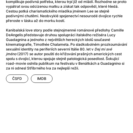
After Party
(2024)
komplikuje podivná potřeba, kterou trpí již od mládí. Rozhodne se proto
vypátrat svou odcizenou matku a získat tak odpovědi, které hledá.
Aftersun
(2022)
Cestou potká charismatického mladíka jménem Lee se stejně
Agent Čuník
(2024)
podivnými chutěmi. Neobvyklé spojenectví nesourodé dvojice rychle
přeroste v lásku až do morku kostí.
Agenti štěstí
(2024)
Air: Zrození legendy
(2023)
Kanibalská love story podle stejnojmenné románové předlohy Camille
DeAngelis představuje druhou spolupráci italského režiséra Lucy
Ale mami!
(2025)
Guadagnina a jednoho z největších hereckých idolů současné
Alemánie
(2023)
kinematografie, Timothée Chalameta. Po sladkobolném prozkoumávání
sexuální identity na periferiích severní Itálie 80. let v
Dej mi své
Alma a Oskar
(2023)
jméno
(2017) se autor pouští do křižování prašných amerických cest
Alpy
(2011)
spolu s dvojicí, kterou spojuje stejně patologická posedlost. Šokující
road-movie oslnila publikum na festivalu v Benátkách a Guadagnino si
Aluna
(2012)
za ni odnesl Stříbrného lva za nejlepší režii.
Ambulance
(2022)
ČSFD
IMDB
Amélie z Montmartru
(2001)
Americké psycho
(2000)
Amerikánka
(2024)
Anatomie pádu
(2023)
Annette
(2021)
Anora
(2024)
Ant-Man a Wasp: Quantumania
(2023)
Antonio Sanchez & Birdman
(2014)