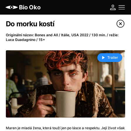
Bio Oko
Katalog filmů
Do morku kostí
Filtrovat program
Originální název: Bones and All / Itálie, USA 2022 / 130 min. / režie:
Luca Guadagnino / 15+
A
-
Trailer
A máme, co jsme chtěli
(2023)
A pak přišla láska...
(2022)
Aalto: Architektura emocí
(2020)
ABBA: The Movie - Fan Event
(1977)
Ada
(2021)
Adam Ondra: Posunout hranice
(2022)
Addamsova rodina 2
(2021)
AeroPress Movie
(2018)
Africká jízda
(2022)
Maren je mladá žena, která touží jen po lásce a respektu. Její život však