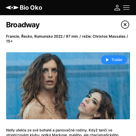
Bio Oko
Katalog filmů
Broadway
Filtrovat program
Francie, Řecko, Rumunsko 2022 / 97 min. / režie: Christos Massalas /
15+
A
-
Trailer
A máme, co jsme chtěli
(2023)
A pak přišla láska...
(2022)
Aalto: Architektura emocí
(2020)
ABBA: The Movie - Fan Event
(1977)
Ada
(2021)
Adam Ondra: Posunout hranice
(2022)
Addamsova rodina 2
(2021)
AeroPress Movie
(2018)
Africká jízda
(2022)
Nelly utekla ze své bohaté a panovačné rodiny. Když tančí ve
striptýzovém klubu, potká Markose, malého, ale charismatického