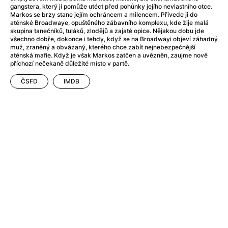
After Party
(2024)
gangstera, který jí pomůže utéct před pohůnky jejího nevlastního otce.
Aftersun
(2022)
Markos se brzy stane jejím ochráncem a milencem. Přivede ji do
aténské Broadwaye, opuštěného zábavního komplexu, kde žije malá
Agent Čuník
(2024)
skupina tanečníků, tuláků, zlodějů a zajaté opice. Nějakou dobu jde
Agenti štěstí
(2024)
všechno dobře, dokonce i tehdy, když se na Broadwayi objeví záhadný
muž, zraněný a obvázaný, kterého chce zabít nejnebezpečnější
Air: Zrození legendy
(2023)
aténská mafie. Když je však Markos zatčen a uvězněn, zaujme nově
Ale mami!
(2025)
příchozí nečekaně důležité místo v partě.
Alemánie
(2023)
ČSFD
IMDB
Alma a Oskar
(2023)
Alpy
(2011)
Aluna
(2012)
Ambulance
(2022)
Amélie z Montmartru
(2001)
Americké psycho
(2000)
Amerikánka
(2024)
Anatomie pádu
(2023)
Annette
(2021)
Anora
(2024)
Ant-Man a Wasp: Quantumania
(2023)
Antonio Sanchez & Birdman
(2014)