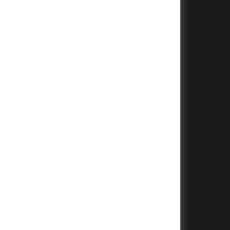
+
+
+
+