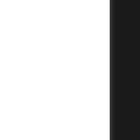
+
+
+
+