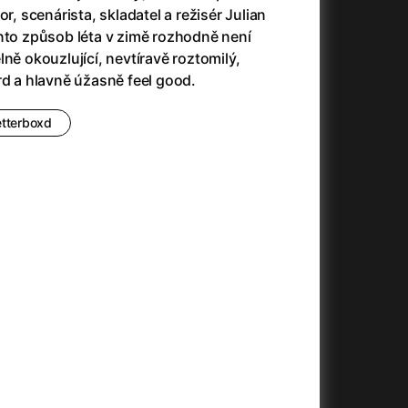
or, scenárista, skladatel a režisér Julian
ento způsob léta v zimě rozhodně není
ně okouzlující, nevtíravě roztomilý,
rd a hlavně úžasně feel good.
+
etterboxd
+
+
+