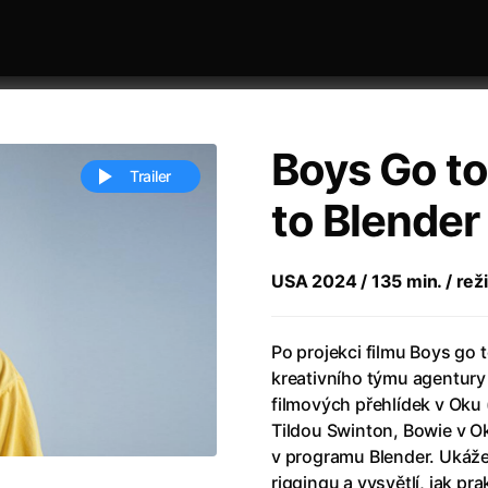
Boys Go to
Trailer
to Blender
 festivaly
Řazení dle abecedy
USA 2024 / 135 min. / reži
Po projekci filmu Boys go 
kreativního týmu agentury
filmových přehlídek v Oku 
Tildou Swinton, Bowie v O
ěstí
(2024)
Annette
(2021)
v programu Blender. Ukáže
zení legendy
(2023)
Anora
(2024)
riggingu a vysvětlí, jak pra