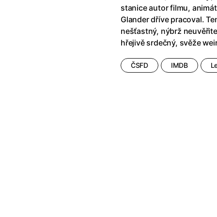
stanice autor filmu, animát
Glander dříve pracoval. T
nešťastný, nýbrž neuvěřitel
hřejivě srdečný, svěže wei
ČSFD
IMDB
L