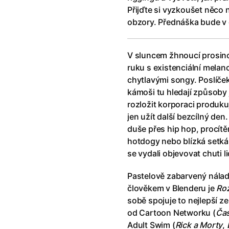
!
(2025)
Ant-Man a Wasp: Quantumania
Přijďte si vyzkoušet něco n
e
(2023)
Antonio Sanchez & Birdman
(20
obzory. Přednáška bude v 
skar
(2023)
Apokalypsa: Final Cut
(1979)
1)
Appofeniacs
(2025)
V sluncem žhnoucí prosinc
012)
Architekt
(2025)
ruku s existenciální melan
ce
(2022)
Architektura ČSSR 58–89
(2024
chytlavými songy. Poslíče
 Montmartru
(2001)
Arco
(2025)
kámoši tu hledají způsoby
é psycho
(2000)
Argylle: Tajný agent
(2024)
rozložit korporaci produk
nka
(2024)
Arrietty ze světa půjčovníčků
(2
jen užít další bezcílný de
e pádu
(2023)
Arvéd
(2022)
duše přes hip hop, procítě
hotdogy nebo blízká setká
se vydali objevovat chuti 
Pastelově zabarvený nála
člověkem v Blenderu je
Ro
sobě spojuje to nejlepší z
od Cartoon Networku (
Čas
Adult Swim (
Rick a Morty
,