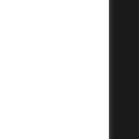
+
+
+
+