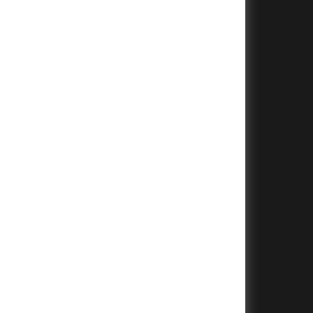
+
+
+
+