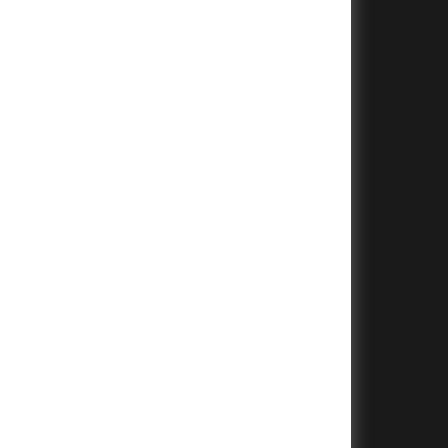
+
+
+
+
+