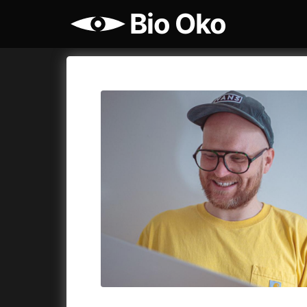
Bio Oko
Katalog filmů
Bio Oko
Cykly a
A
A máme, co jsme chtěli
(2023)
Agenti št
A pak přišla láska...
(2022)
Air: Zro