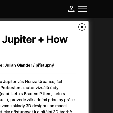
 Jupiter + How
e: Julian Glander / přístupný
to Jupiter vás Honza Urbanec, šéf
 Proboston a autor vizuálů řady
-
(např. Léto s Bradem Pittem, Léto s
ku…), provede základními principy práce
Asteroid City
(2023)
 vám základy 3D designu, animace i
Atlas ptáků
(2021)
kticky přistupovat k digitální 3D tvorbě.