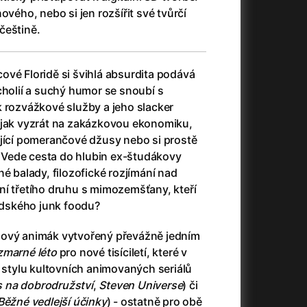
(2023)
Audience | NT Live
(2013)
ového, nebo si jen rozšířit své tvůrčí
14)
Avatar
(2009)
češtině.
Avatar: Oheň a popel
(2025)
Avatar: The Way of Water
(2022)
ové Floridě si švihlá absurdita podává
Až na konec světa
(2024)
cholií a suchý humor se snoubí s
)
Až na věky
(2024)
k rozvážkové služby a jeho slacker
Až přijde kocour
(1963)
 jak vyzrát na zakázkovou ekonomiku,
Aznavour
(2024)
ující pomerančové džusy nebo si prostě
010)
n. Vede cesta do hlubin ex-študákovy
né balady, filozofické rozjímání nad
ní třetího druhu s mimozemšťany, kteří
lidského junk foodu?
+
dový animák vytvořený převážně jedním
zmarné léto
pro nové tisíciletí, které v
e stylu kultovních animovaných seriálů
 na dobrodružství
,
Steven Universe
) či
+
Běžné vedlejší účinky
) - ostatně pro obě