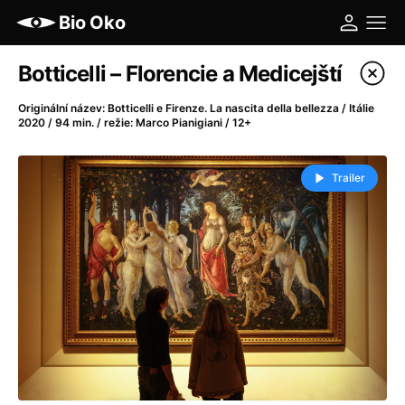
Bio Oko
Katalog filmů
Botticelli – Florencie a Medicejští
Filtrovat program
Originální název: Botticelli e Firenze. La nascita della bellezza / Itálie
2020 / 94 min. / režie: Marco Pianigiani / 12+
A
-
Trailer
A máme, co jsme chtěli
(2023)
A pak přišla láska...
(2022)
Aalto: Architektura emocí
(2020)
ABBA: The Movie - Fan Event
(1977)
Ada
(2021)
Adam Ondra: Posunout hranice
(2022)
Addamsova rodina 2
(2021)
AeroPress Movie
(2018)
Africká jízda
(2022)