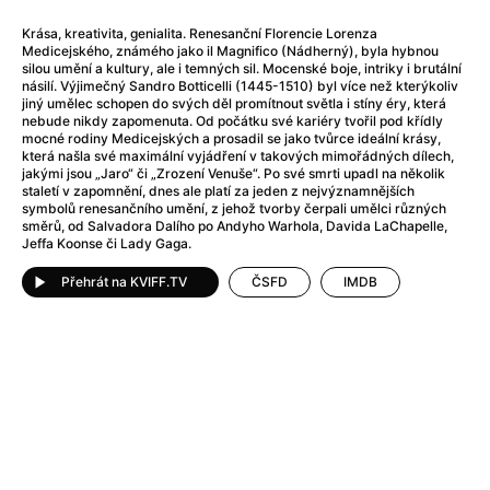
After Party
(2024)
Aftersun
(2022)
Krása, kreativita, genialita. Renesanční Florencie Lorenza
Medicejského, známého jako il Magnifico (Nádherný), byla hybnou
Agent Čuník
(2024)
silou umění a kultury, ale i temných sil. Mocenské boje, intriky i brutální
Agenti štěstí
(2024)
násilí. Výjimečný Sandro Botticelli (1445-1510) byl více než kterýkoliv
jiný umělec schopen do svých děl promítnout světla i stíny éry, která
Air: Zrození legendy
(2023)
nebude nikdy zapomenuta. Od počátku své kariéry tvořil pod křídly
Ale mami!
(2025)
mocné rodiny Medicejských a prosadil se jako tvůrce ideální krásy,
která našla své maximální vyjádření v takových mimořádných dílech,
Alemánie
(2023)
jakými jsou „Jaro“ či „Zrození Venuše“. Po své smrti upadl na několik
Alma a Oskar
(2023)
staletí v zapomnění, dnes ale platí za jeden z nejvýznamnějších
symbolů renesančního umění, z jehož tvorby čerpali umělci různých
Alpy
(2011)
směrů, od Salvadora Dalího po Andyho Warhola, Davida LaChapelle,
Aluna
(2012)
Jeffa Koonse či Lady Gaga.
Ambulance
(2022)
Přehrát na KVIFF.TV
ČSFD
IMDB
Amélie z Montmartru
(2001)
Americké psycho
(2000)
Amerikánka
(2024)
Anatomie pádu
(2023)
Annette
(2021)
Anora
(2024)
Ant-Man a Wasp: Quantumania
(2023)
Antonio Sanchez & Birdman
(2014)