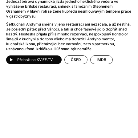
After Party
(2024)
Jednozáběrová dynamická jízda jednoho hektického večera ve
vyhlášené britské restauraci, snímek s famózním Stephenem
Aftersun
(2022)
Grahamem v hlavní roli se žene kupředu nesmlouvavým tempem práce
Agent Čuník
(2024)
v gastrobyznysu.
Agenti štěstí
(2024)
Šéfkuchaři Andymu směna v jeho restauraci ani nezačala, a už nestíhá.
Je poslední pátek před Vánoci, a tak si chce fajnové jídlo dopřát snad
Air: Zrození legendy
(2023)
každý. Hosteska přijala příliš mnoho rezervací, nespokojený kontrolor
Ale mami!
(2025)
šmejdí v kuchyni a do toho všeho má dorazit i Andyho mentor,
kuchařská ikona, přicházející bez varování, zato s partnerkou,
Alemánie
(2023)
uznávanou food-kritičkou. Hůř snad být nemůže.
Alma a Oskar
(2023)
Přehrát na KVIFF.TV
ČSFD
IMDB
Alpy
(2011)
Aluna
(2012)
Ambulance
(2022)
Amélie z Montmartru
(2001)
Americké psycho
(2000)
Amerikánka
(2024)
Anatomie pádu
(2023)
Annette
(2021)
Anora
(2024)
Ant-Man a Wasp: Quantumania
(2023)
Antonio Sanchez & Birdman
(2014)