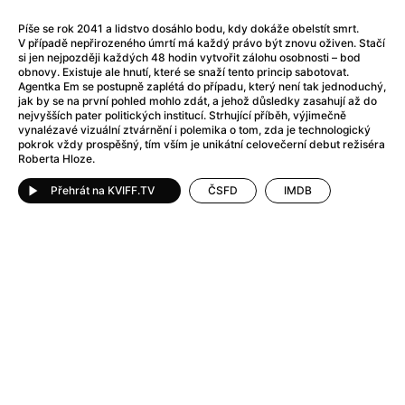
After Party
(2024)
Aftersun
(2022)
Píše se rok 2041 a lidstvo dosáhlo bodu, kdy dokáže obelstít smrt.
V případě nepřirozeného úmrtí má každý právo být znovu oživen. Stačí
Agent Čuník
(2024)
si jen nejpozději každých 48 hodin vytvořit zálohu osobnosti – bod
Agenti štěstí
(2024)
obnovy. Existuje ale hnutí, které se snaží tento princip sabotovat.
Agentka Em se postupně zaplétá do případu, který není tak jednoduchý,
Air: Zrození legendy
(2023)
jak by se na první pohled mohlo zdát, a jehož důsledky zasahují až do
Ale mami!
(2025)
nejvyšších pater politických institucí. Strhující příběh, výjimečně
vynalézavé vizuální ztvárnění i polemika o tom, zda je technologický
Alemánie
(2023)
pokrok vždy prospěšný, tím vším je unikátní celovečerní debut režiséra
Alma a Oskar
(2023)
Roberta Hloze.
Alpy
(2011)
Přehrát na KVIFF.TV
ČSFD
IMDB
Aluna
(2012)
Ambulance
(2022)
Amélie z Montmartru
(2001)
Americké psycho
(2000)
Amerikánka
(2024)
Anatomie pádu
(2023)
Annette
(2021)
Anora
(2024)
Ant-Man a Wasp: Quantumania
(2023)
Antonio Sanchez & Birdman
(2014)