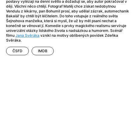
After Party
(2024)
postavy vylézají na denní světlo a dožadují se, aby autor pokračoval v
ději. Všichni něco chtějí. Fotograf Matěj chce získat nedobytnou
Aftersun
(2022)
Vendulu z lékárny, pan Bohumil prosí, aby udělal zázrak, automechanik
Agent Čuník
(2024)
Bakalář by chtěl být léčitelem. Do toho vstupuje z reálného světa
Šejnohova manželka, která si myslí, že už by měl psaní nechat a
Agenti štěstí
(2024)
konečně se věnovat jí. Komedie s prvky magického realismu servíruje
Air: Zrození legendy
(2023)
univerzální otázky lidského života s nadsázkou a humorem. Scénář
filmu
Jana Svěráka
vznikl na motivy oblíbených povídek Zdeňka
Ale mami!
(2025)
Svěráka.
Alemánie
(2023)
ČSFD
IMDB
Alma a Oskar
(2023)
Alpy
(2011)
Aluna
(2012)
Ambulance
(2022)
Amélie z Montmartru
(2001)
Americké psycho
(2000)
Amerikánka
(2024)
Anatomie pádu
(2023)
Annette
(2021)
Anora
(2024)
Ant-Man a Wasp: Quantumania
(2023)
Antonio Sanchez & Birdman
(2014)