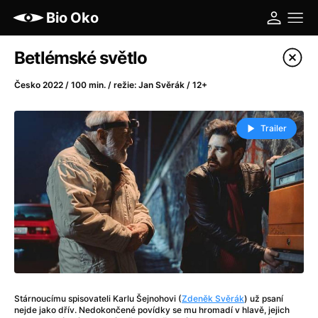
Bio Oko
Katalog filmů
Betlémské světlo
Filtrovat program
Česko 2022 / 100 min. / režie: Jan Svěrák / 12+
A
-
Trailer
A máme, co jsme chtěli
(2023)
A pak přišla láska...
(2022)
Aalto: Architektura emocí
(2020)
ABBA: The Movie - Fan Event
(1977)
Ada
(2021)
Adam Ondra: Posunout hranice
(2022)
Addamsova rodina 2
(2021)
AeroPress Movie
(2018)
Stárnoucímu spisovateli Karlu Šejnohovi (
Zdeněk Svěrák
) už psaní
Africká jízda
(2022)
nejde jako dřív. Nedokončené povídky se mu hromadí v hlavě, jejich