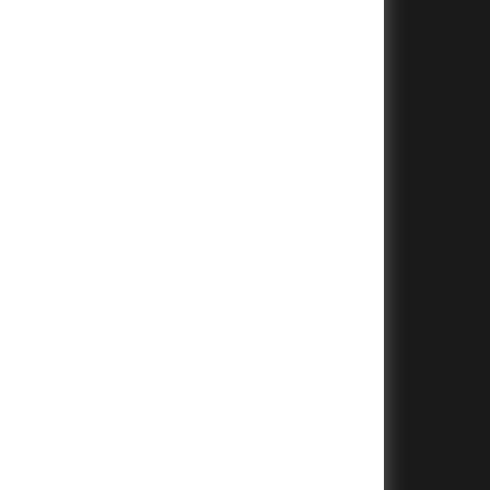
+
+
+
+