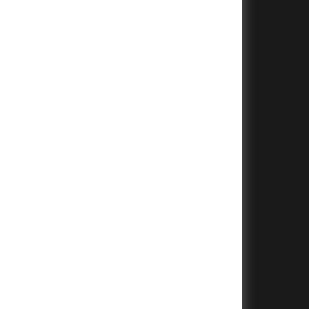
+
+
+
+