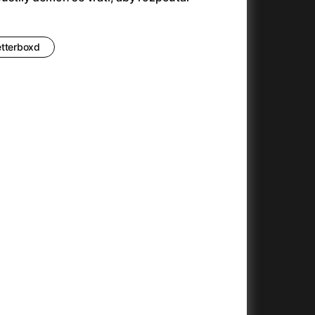
(2023)
Audience | NT Live
(2013)
14)
Avatar
(2009)
Avatar: Oheň a popel
(2025)
etterboxd
Avatar: The Way of Water
(2022)
Až na konec světa
(2024)
)
Až na věky
(2024)
Až přijde kocour
(1963)
Aznavour
(2024)
010)
+
+