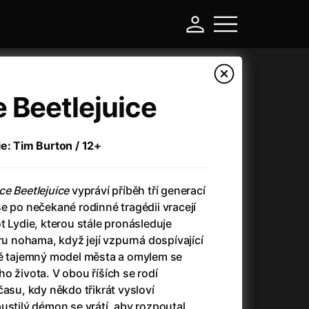
e Beetlejuice
ie: Tim Burton / 12+
ce Beetlejuice
vypráví příběh tří generací
e po nečekané rodinné tragédii vracejí
t Lydie, kterou stále pronásleduje
ru nohama, když její vzpurná dospívající
-
dě tajemný model města a omylem se
o života. V obou říších se rodí
Asteroid City
(2023)
času, kdy někdo třikrát vysloví
Atlas ptáků
(2021)
ustilý démon se vrátí, aby rozpoutal