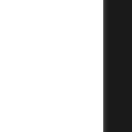
+
+
+
+