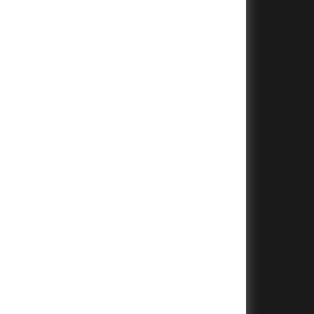
+
+
+
+