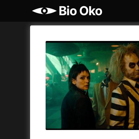
Bio Oko
Katalog filmů
Bio Oko
Cykly a
A
A máme, co jsme chtěli
(2023)
Agenti št
A pak přišla láska...
(2022)
Air: Zro