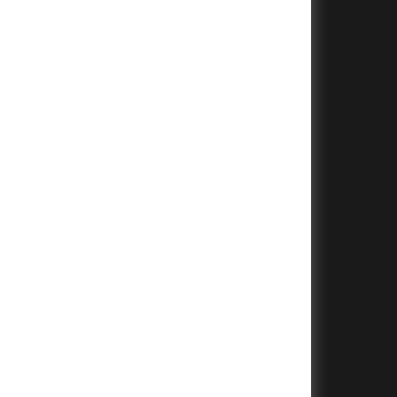
+
+
+
+