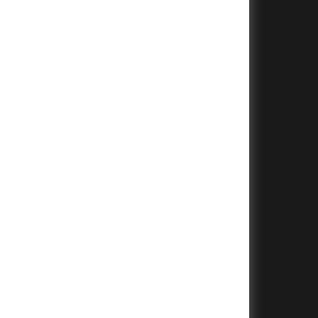
+
+
+
+
+