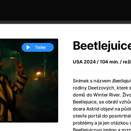
Beetlejuic
Trailer
USA 2024 / 104 min. / rež
 festivaly
Řazení dle abecedy
Snímek s názvem
Beetlejui
rodiny Deetzových, které s
domů do Winter River. Živo
Beetlejuice, se obrátí vzhů
dcera Astrid objeví na pů
otevře portál do posmrtnéh
ěstí
(2024)
Annette
(2021)
problémy a je jen otázkou 
zení legendy
(2023)
Anora
(2024)
Beetlejuicovo jméno a rozp