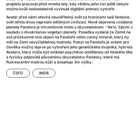
After Party
(2024)
projektu pracovat před mnoha lety, kdy většinu jeho vizí ještě nebylo
Aftersun
(2022)
možno kvůli nedostatečně vyvinuté digitální animaci vytvořit.
Agent Čuník
(2024)
Avatar před námi otevírá neuvěřitelný svět za hranicemi naší fantazie,
svět střetu dvou naprosto odlišných civilizací. Nově objevená vzdálená
Agenti štěstí
(2024)
planeta Pandora je mírumilovné místo s obyvatelstvem - Na’vi, žijícím v
Air: Zrození legendy
(2023)
souladu s divukrásnou vegetací planety. Posádka vyslaná ze Země na
své průzkumné misi objeví na Pandoře velmi cenný minerál, který by
Ale mami!
(2025)
měl na Zemi nevyčíslitelnou hodnotu. Pobyt na Pandoře je ovšem pro
Alemánie
(2023)
člověka možný teprve po vytvoření jeho genetického dvojníka, hybrida
Avataru, který může být ovládán psychikou oddělenou od lidského těla
Alma a Oskar
(2023)
a fyzicky odpovídá původnímu obyvatelstvu Pandory, které má
Alpy
(2011)
fluorescentní modrou kůži a dosahuje 3m výšky.
Aluna
(2012)
ČSFD
IMDB
Ambulance
(2022)
Amélie z Montmartru
(2001)
Americké psycho
(2000)
Amerikánka
(2024)
Anatomie pádu
(2023)
Annette
(2021)
Anora
(2024)
Ant-Man a Wasp: Quantumania
(2023)
Antonio Sanchez & Birdman
(2014)