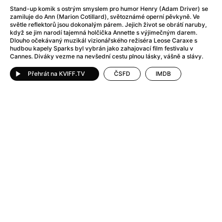
After Party
(2024)
Stand-up komik s ostrým smyslem pro humor Henry (Adam Driver) se
Aftersun
(2022)
zamiluje do Ann (Marion Cotillard), světoznámé operní pěvkyně. Ve
světle reflektorů jsou dokonalým párem. Jejich život se obrátí naruby,
Agent Čuník
(2024)
když se jim narodí tajemná holčička Annette s výjimečným darem.
Agenti štěstí
(2024)
Dlouho očekávaný muzikál vizionářského režiséra Leose Caraxe s
hudbou kapely Sparks byl vybrán jako zahajovací film festivalu v
Air: Zrození legendy
(2023)
Cannes. Diváky vezme na nevšední cestu plnou lásky, vášně a slávy.
Ale mami!
(2025)
Alemánie
(2023)
Přehrát na KVIFF.TV
ČSFD
IMDB
Alma a Oskar
(2023)
Alpy
(2011)
Aluna
(2012)
Ambulance
(2022)
Amélie z Montmartru
(2001)
Americké psycho
(2000)
Amerikánka
(2024)
Anatomie pádu
(2023)
Annette
(2021)
Anora
(2024)
Ant-Man a Wasp: Quantumania
(2023)
Antonio Sanchez & Birdman
(2014)