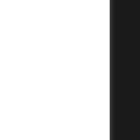
+
+
+
+