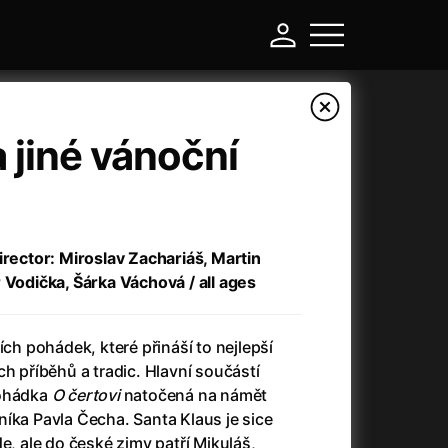
a jiné vánoční
irector: Miroslav Zachariáš, Martin
 Vodička, Šárka Váchová / all ages
 pohádek, které přináší to nejlepší
-
ch příběhů a tradic. Hlavní součástí
pohádka
O čertovi
natočená na námět
)
Ant-Man and Wasp: Quantumania
(2023)
íka Pavla Čecha. Santa Klaus je sice
Antlers
(2021)
e, ale do české zimy patří Mikuláš,