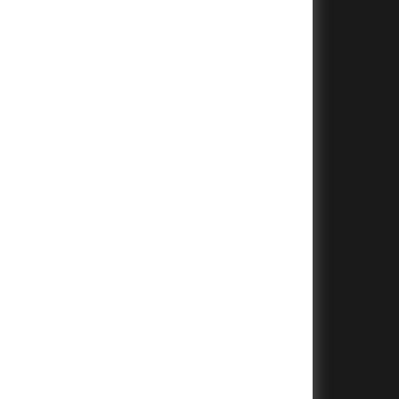
+
+
+
+