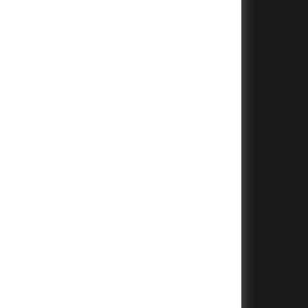
+
+
+
+