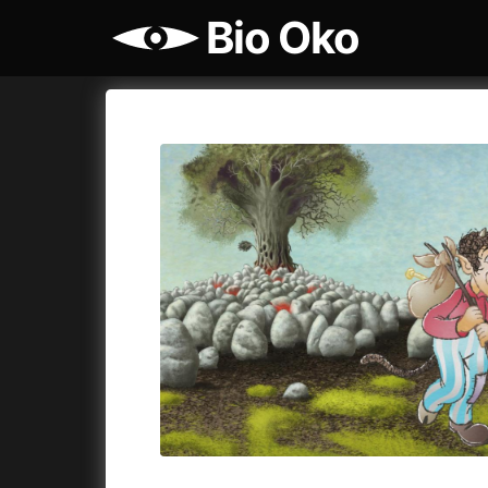
Bio Oko
Film's catalog
Bio Oko
Cykly a
A
(2022)
A Sensit
A Cat's Life
(2022)
A Simple 