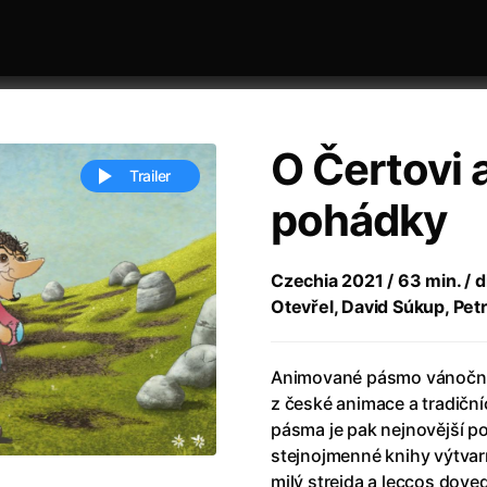
O Čertovi 
Trailer
pohádky
 festivaly
Sort by alphabet
Czechia 2021 / 63 min. / d
Otevřel, David Súkup, Petr
Animované pásmo vánočních
z české animace a tradiční
pásma je pak nejnovější 
ive Person
(2023)
All Men Become Brothers
(2023
stejnojmenné knihy výtvarn
Life
(2011)
All Of Those Voices
(2023)
milý strejda a leccos doved