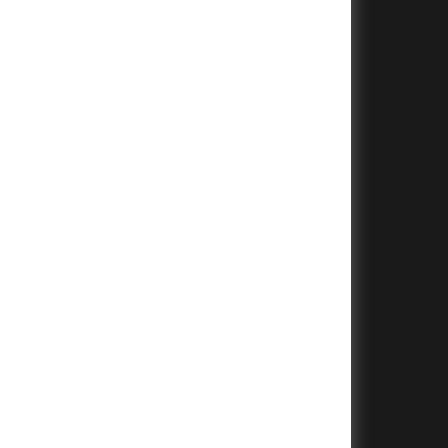
+
+
+
+