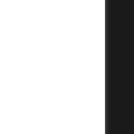
+
+
+
+
+