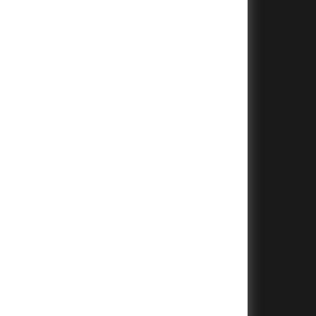
+
+
+
+