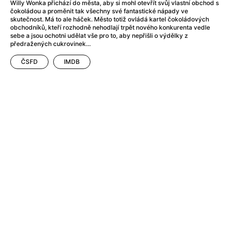
After Party
(2024)
Willy Wonka přichází do města, aby si mohl otevřít svůj vlastní obchod s
čokoládou a proměnit tak všechny své fantastické nápady ve
Aftersun
(2022)
skutečnost. Má to ale háček. Město totiž ovládá kartel čokoládových
Agent Čuník
(2024)
obchodníků, kteří rozhodně nehodlají trpět nového konkurenta vedle
sebe a jsou ochotni udělat vše pro to, aby nepřišli o výdělky z
Agenti štěstí
(2024)
předražených cukrovinek…
Air: Zrození legendy
(2023)
ČSFD
IMDB
Ale mami!
(2025)
Alemánie
(2023)
Alma a Oskar
(2023)
Alpy
(2011)
Aluna
(2012)
Ambulance
(2022)
Amélie z Montmartru
(2001)
Americké psycho
(2000)
Amerikánka
(2024)
Anatomie pádu
(2023)
Annette
(2021)
Anora
(2024)
Ant-Man a Wasp: Quantumania
(2023)
Antonio Sanchez & Birdman
(2014)