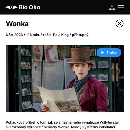
Bio Oko
Katalog filmů
Wonka
Filtrovat program
USA 2023 / 116 min. / režie: Paul King / přístupný
A
-
Trailer
A máme, co jsme chtěli
(2023)
A pak přišla láska...
(2022)
Aalto: Architektura emocí
(2020)
ABBA: The Movie - Fan Event
(1977)
Ada
(2021)
Adam Ondra: Posunout hranice
(2022)
Addamsova rodina 2
(2021)
AeroPress Movie
(2018)
Pohádkový příběh o tom, jak se z neznámého vynálezce Willyho stal
Africká jízda
(2022)
světoznámý výrobce čokolády Wonka. Mladý výstřední čokolatiér