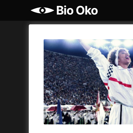
Bio Oko
Katalog filmů
Bio Oko
Cykly a
A
A máme, co jsme chtěli
(2023)
Agenti št
A pak přišla láska...
(2022)
Air: Zro