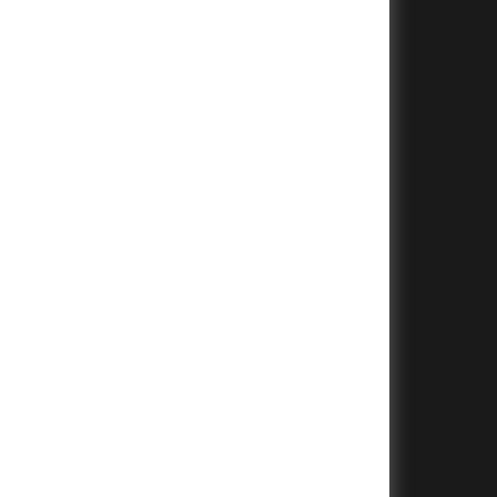
+
+
+
+