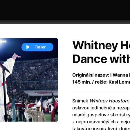
Whitney H
Trailer
Dance wit
 festivaly
Řazení dle abecedy
Originální název: I Wann
145 min. / režie: Kasi Le
Snímek
Whitney Houston:
oslavou jedinečné a neza
mladé gospelové sboristky
ěstí
(2024)
Annette
(2021)
z nejprodávanějších a nej
zení legendy
(2023)
Anora
(2024)
taková je inspirativní, do