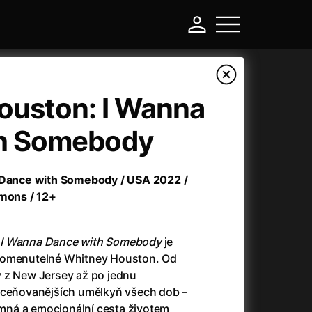
ouston: I Wanna
h Somebody
a Dance with Somebody / USA 2022 /
mmons / 12+
I Wanna Dance with Somebody
je
-
pomenutelné Whitney Houston. Od
 z New Jersey až po jednu
Asteroid City
(2023)
oceňovanějších umělkyň všech dob –
Atlas ptáků
(2021)
jemná a emocionální cesta životem