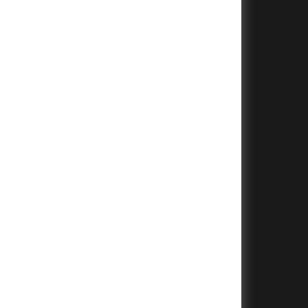
+
+
+
+