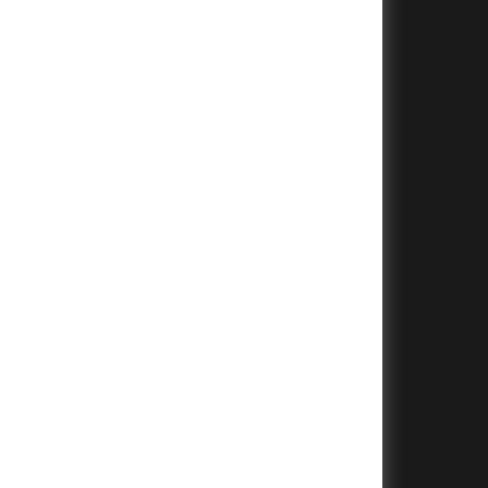
+
+
+
+