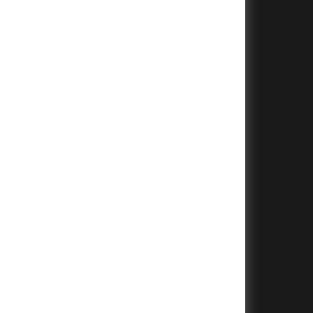
+
+
+
+
+