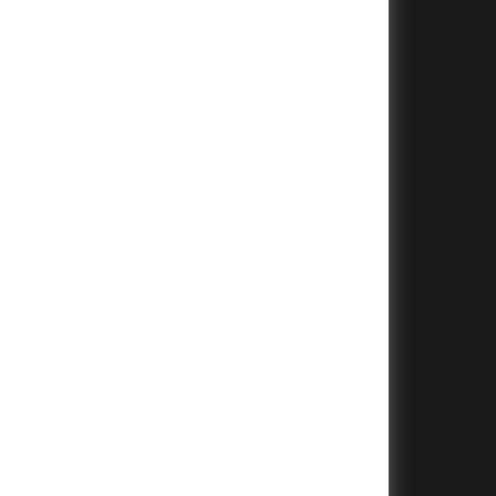
+
+
+
+