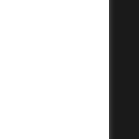
+
+
+
+