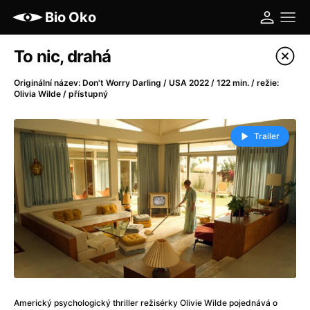
Bio Oko
Katalog filmů
To nic, drahá
Filtrovat program
Originální název: Don't Worry Darling / USA 2022 / 122 min. / režie:
Olivia Wilde / přístupný
A
-
Trailer
A máme, co jsme chtěli
(2023)
A pak přišla láska...
(2022)
Aalto: Architektura emocí
(2020)
ABBA: The Movie - Fan Event
(1977)
Ada
(2021)
Adam Ondra: Posunout hranice
(2022)
Addamsova rodina 2
(2021)
AeroPress Movie
(2018)
Africká jízda
(2022)
Americký psychologický thriller režisérky Olivie Wilde pojednává o