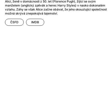
After Party
(2024)
Alici, ženě v domácnosti z 50. let (Florence Pugh), žijící se svým
manželem (anglický zpěvák a herec Harry Styles) v naoko dokonalém
Aftersun
(2022)
vztahu. Záhy se však Alice začne obávat, že jeho okouzlující společnost
Agent Čuník
(2024)
možná skrývá znepokojivá tajemství.
Agenti štěstí
(2024)
ČSFD
IMDB
Air: Zrození legendy
(2023)
Ale mami!
(2025)
Alemánie
(2023)
Alma a Oskar
(2023)
Alpy
(2011)
Aluna
(2012)
Ambulance
(2022)
Amélie z Montmartru
(2001)
Americké psycho
(2000)
Amerikánka
(2024)
Anatomie pádu
(2023)
Annette
(2021)
Anora
(2024)
Ant-Man a Wasp: Quantumania
(2023)
Antonio Sanchez & Birdman
(2014)