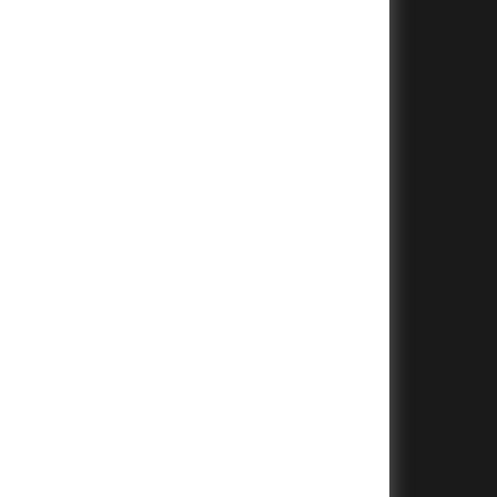
+
+
+
+