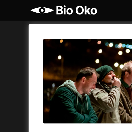
Bio Oko
Katalog filmů
Bio Oko
Cykly a
A
A máme, co jsme chtěli
(2023)
Agenti št
A pak přišla láska...
(2022)
Air: Zro