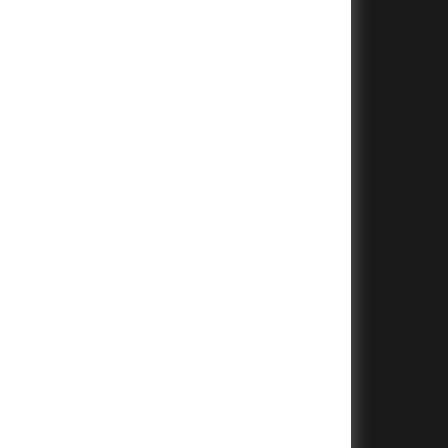
+
+
+
+