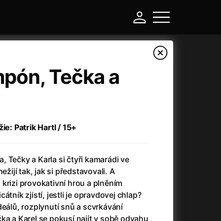
mpón, Tečka a
ie: Patrik Hartl / 15+
 Tečky a Karla si čtyři kamarádi ve
ežijí tak, jak si představovali. A
-
krizi provokativní hrou a plněním
átník zjistí, jestli je opravdovej chlap?
Asteroid City
(2023)
deálů, rozplynutí snů a scvrkávání
Atlas ptáků
(2021)
ka a Karel se pokusí najít v sobě odvahu