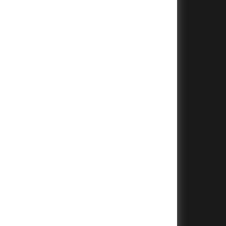
+
+
+
+
+