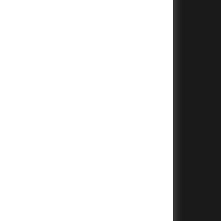
+
+
+
+