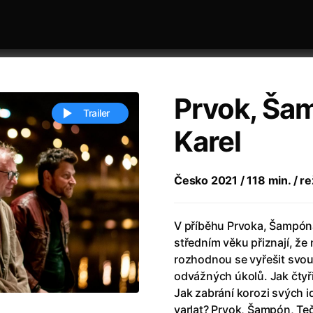
Prvok, Ša
Trailer
Karel
 festivaly
Řazení dle abecedy
Česko 2021 / 118 min. / rež
V příběhu Prvoka, Šampóna,
středním věku přiznají, že n
rozhodnou se vyřešit svou 
odvážných úkolů. Jak čtyřic
ěstí
(2024)
Annette
(2021)
Jak zabrání korozi svých i
zení legendy
(2023)
Anora
(2024)
varlat? Prvok, Šampón, Teč