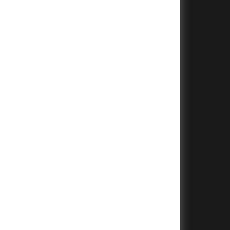
+
+
+
+