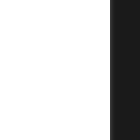
+
+
+
+