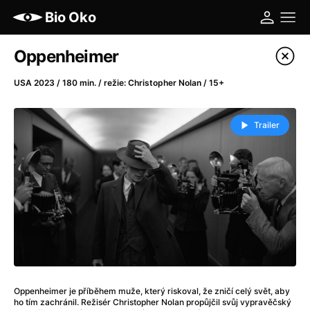
Bio Oko
Katalog filmů
Oppenheimer
Filtrovat program
USA 2023 / 180 min. / režie: Christopher Nolan / 15+
A
-
Trailer
A máme, co jsme chtěli
(2023)
A pak přišla láska...
(2022)
Aalto: Architektura emocí
(2020)
ABBA: The Movie - Fan Event
(1977)
Ada
(2021)
Adam Ondra: Posunout hranice
(2022)
Addamsova rodina 2
(2021)
AeroPress Movie
(2018)
Oppenheimer je příběhem muže, který riskoval, že zničí celý svět, aby
Africká jízda
(2022)
ho tím zachránil. Režisér Christopher Nolan propůjčil svůj vypravěčský