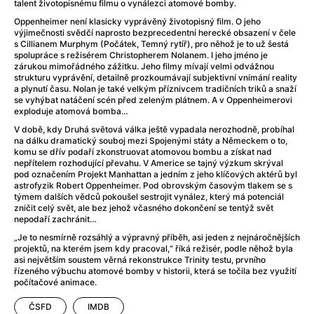
After Party
(2024)
talent životopisnému filmu o vynálezci atomové bomby.
Aftersun
(2022)
Oppenheimer není klasicky vyprávěný životopisný film. O jeho
výjimečnosti svědčí naprosto bezprecedentní herecké obsazení v čele
Agent Čuník
(2024)
s Cillianem Murphym (Počátek, Temný rytíř), pro něhož je to už šestá
Agenti štěstí
(2024)
spolupráce s režisérem Christopherem Nolanem. I jeho jméno je
zárukou mimořádného zážitku. Jeho filmy mívají velmi odvážnou
Air: Zrození legendy
(2023)
strukturu vyprávění, detailně prozkoumávají subjektivní vnímání reality
Ale mami!
(2025)
a plynutí času. Nolan je také velkým příznivcem tradičních triků a snaží
se vyhýbat natáčení scén před zeleným plátnem. A v Oppenheimerovi
Alemánie
(2023)
exploduje atomová bomba…
Alma a Oskar
(2023)
V době, kdy Druhá světová válka ještě vypadala nerozhodně, probíhal
Alpy
(2011)
na dálku dramatický souboj mezi Spojenými státy a Německem o to,
komu se dřív podaří zkonstruovat atomovou bombu a získat nad
Aluna
(2012)
nepřítelem rozhodující převahu. V Americe se tajný výzkum skrýval
Ambulance
(2022)
pod označením Projekt Manhattan a jedním z jeho klíčových aktérů byl
astrofyzik Robert Oppenheimer. Pod obrovským časovým tlakem se s
Amélie z Montmartru
(2001)
týmem dalších vědců pokoušel sestrojit vynález, který má potenciál
Americké psycho
(2000)
zničit celý svět, ale bez jehož včasného dokončení se tentýž svět
nepodaří zachránit…
Amerikánka
(2024)
Anatomie pádu
(2023)
„Je to nesmírně rozsáhlý a výpravný příběh, asi jeden z nejnáročnějších
projektů, na kterém jsem kdy pracoval,“ říká režisér, podle něhož byla
Annette
(2021)
asi největším soustem věrná rekonstrukce Trinity testu, prvního
Anora
(2024)
řízeného výbuchu atomové bomby v historii, která se točila bez využití
počítačové animace.
Ant-Man a Wasp: Quantumania
(2023)
Antonio Sanchez & Birdman
(2014)
ČSFD
IMDB