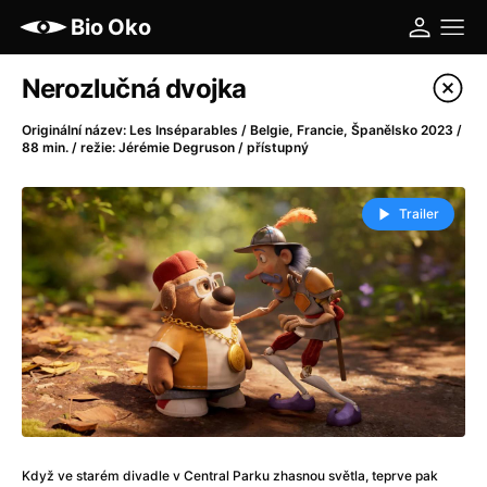
Bio Oko
Katalog filmů
Nerozlučná dvojka
Filtrovat program
Originální název: Les Inséparables / Belgie, Francie, Španělsko 2023 /
88 min. / režie: Jérémie Degruson / přístupný
A
-
Trailer
A máme, co jsme chtěli
(2023)
A pak přišla láska...
(2022)
Aalto: Architektura emocí
(2020)
ABBA: The Movie - Fan Event
(1977)
Ada
(2021)
Adam Ondra: Posunout hranice
(2022)
Addamsova rodina 2
(2021)
AeroPress Movie
(2018)
Africká jízda
(2022)
Když ve starém divadle v Central Parku zhasnou světla, teprve pak