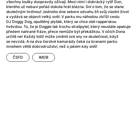
After Party
(2024)
všechny loutky doopravdy ožívají. Mezi nimi i dobrácký rytíř Don,
kterého už nebaví pořád dokola hrát blázna. Sní o tom, že se stane
Aftersun
(2022)
skutečným hrdinou! Jednoho dne sebere odvahu žít svůj vlastní život
Agent Čuník
(2024)
a vydává se objevit velký svět. V parku mu náhodou zkříží cestu
DJ Doggy Dog, opuštěný plyšák, který se chce stát rapperskou
Agenti štěstí
(2024)
hvězdou. To, že je Doggie tak trochu strašpytel, který neustále opakuje
Air: Zrození legendy
(2023)
předem nahrané fráze, přece nemůže být překážkou. V očích Dona
určitě ne! Každý totiž může změnit své sny ve skutečnost, když
Ale mami!
(2025)
se nevzdá. A na dva čerstvé kamarády čeká za branami parku
Alemánie
(2023)
mnohem větší dobrodružství, než o jakém kdy snili!
Alma a Oskar
(2023)
ČSFD
IMDB
Alpy
(2011)
Aluna
(2012)
Ambulance
(2022)
Amélie z Montmartru
(2001)
Americké psycho
(2000)
Amerikánka
(2024)
Anatomie pádu
(2023)
Annette
(2021)
Anora
(2024)
Ant-Man a Wasp: Quantumania
(2023)
Antonio Sanchez & Birdman
(2014)