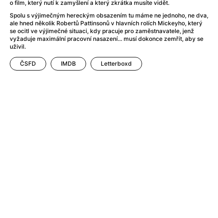
After Party
(2024)
o film, který nutí k zamyšlení a který zkrátka musíte vidět.
Aftersun
(2022)
Spolu s výjimečným hereckým obsazením tu máme ne jednoho, ne dva,
ale hned několik Robertů Pattinsonů v hlavních rolích Mickeyho, který
Agent Čuník
(2024)
se ocitl ve výjimečné situaci, kdy pracuje pro zaměstnavatele, jenž
Agenti štěstí
(2024)
vyžaduje maximální pracovní nasazení... musí dokonce zemřít, aby se
uživil.
Air: Zrození legendy
(2023)
Ale mami!
(2025)
ČSFD
IMDB
Letterboxd
Alemánie
(2023)
Alma a Oskar
(2023)
Alpy
(2011)
Aluna
(2012)
Ambulance
(2022)
Amélie z Montmartru
(2001)
Americké psycho
(2000)
Amerikánka
(2024)
Anatomie pádu
(2023)
Annette
(2021)
Anora
(2024)
Ant-Man a Wasp: Quantumania
(2023)
Antonio Sanchez & Birdman
(2014)