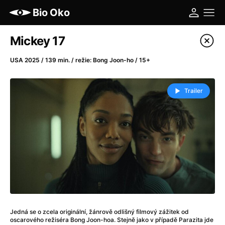
Bio Oko
Katalog filmů
Mickey 17
Filtrovat program
USA 2025 / 139 min. / režie: Bong Joon-ho / 15+
A
-
Trailer
A máme, co jsme chtěli
(2023)
A pak přišla láska...
(2022)
Aalto: Architektura emocí
(2020)
ABBA: The Movie - Fan Event
(1977)
Ada
(2021)
Adam Ondra: Posunout hranice
(2022)
Addamsova rodina 2
(2021)
AeroPress Movie
(2018)
Jedná se o zcela originální, žánrově odlišný filmový zážitek od
Africká jízda
(2022)
oscarového režiséra Bong Joon-hoa. Stejně jako v případě Parazita jde