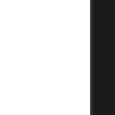
+
+
+
+