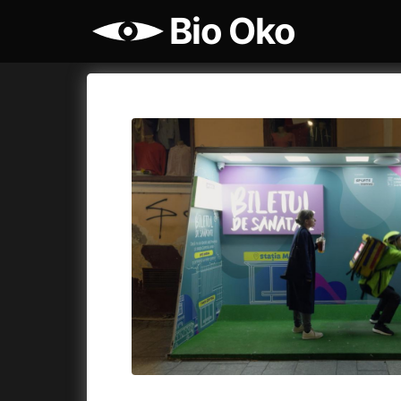
Bio Oko
Katalog filmů
Bio Oko
Cykly a
A
A máme, co jsme chtěli
(2023)
Agenti št
A pak přišla láska...
(2022)
Air: Zro