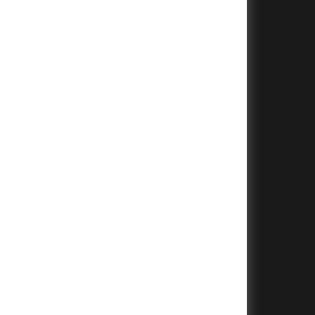
+
+
+
+