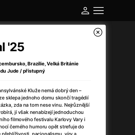
l '25
mbursko, Brazílie, Velká Británie
adu Jude / přístupný
ansylvánské Kluže nemá dobrý den –
e sklepa jednoho domu skončí tragédií
tázka, zda na tom nese vinu. Nejrůznější
-
robírá, jí však nenabízejí jednoduchou
ho filmového festivalu Karlovy Vary i
Asteroid City
(2023)
mocí černého humoru opět strefuje do
Atlas ptáků
(2021)
přehlíživosti, nacionalismu, víry a