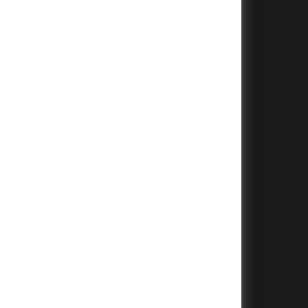
+
+
+
+