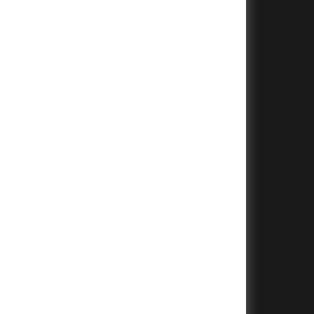
+
+
+
+