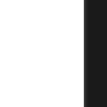
+
+
+
+
+