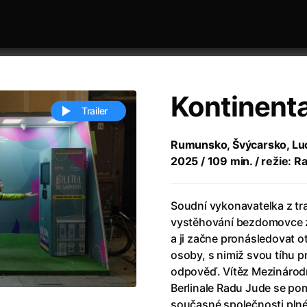
Kontinenta
Trailer
Rumunsko, Švýcarsko, Luce
2025 / 109 min. / režie: R
 festivaly
Řazení dle abecedy
Soudní vykonavatelka z tr
vystěhování bezdomovce z
a ji začne pronásledovat o
osoby, s nimiž svou tíhu p
odpověď. Vítěz Mezinárodní
ěstí
(2024)
Annette
(2021)
Berlinale Radu Jude se po
zení legendy
(2023)
Anora
(2024)
současné společnosti plné 