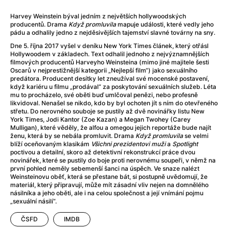
After Party
(2024)
Aftersun
(2022)
Harvey Weinstein býval jedním z největších hollywoodských
producentů. Drama
Když promluvila
mapuje události, které vedly jeho
Agent Čuník
(2024)
pádu a odhalily jedno z nejděsivějších tajemství slavné továrny na sny.
Agenti štěstí
(2024)
Dne 5. října 2017 vyšel v deníku New York Times článek, který otřásl
Air: Zrození legendy
(2023)
Hollywoodem v základech. Text odhalil jednoho z nejvýznamnějších
filmových producentů Harveyho Weinsteina (mimo jiné majitele šesti
Ale mami!
(2025)
Oscarů v nejprestižnější kategorii „Nejlepší film“) jako sexuálního
Alemánie
(2023)
predátora. Producent desítky let zneužíval své mocenské postavení,
když kariéru u filmu „prodával“ za poskytování sexuálních služeb. Léta
Alma a Oskar
(2023)
mu to procházelo, své oběti buď umlčoval penězi, nebo profesně
Alpy
(2011)
likvidoval. Nenašel se nikdo, kdo by byl ochoten jít s ním do otevřeného
střetu. Do nerovného souboje se pustily až dvě novinářky listu New
Aluna
(2012)
York Times, Jodi Kantor (Zoe Kazan) a Megan Twohey (Carey
Ambulance
(2022)
Mulligan), které věděly, že alfou a omegou jejich reportáže bude najít
ženu, která by se nebála promluvit. Drama
Když promluvila
se velmi
Amélie z Montmartru
(2001)
blíží oceňovaným klasikám
Všichni prezidentovi muži
a
Spotlight
Americké psycho
(2000)
poctivou a detailní, skoro až detektivní rekonstrukcí práce dvou
novinářek, které se pustily do boje proti nerovnému soupeři, v němž na
Amerikánka
(2024)
první pohled neměly sebemenší šanci na úspěch. Ve snaze nalézt
Anatomie pádu
(2023)
Weinsteinovu oběť, která se přestane bát, si postupně uvědomují, že
materiál, který připravují, může mít zásadní vliv nejen na domnělého
Annette
(2021)
násilníka a jeho oběti, ale i na celou společnost a její vnímání pojmu
Anora
(2024)
„sexuální násilí“.
Ant-Man a Wasp: Quantumania
(2023)
ČSFD
IMDB
Antonio Sanchez & Birdman
(2014)