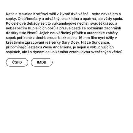
After Party
(2024)
Aftersun
(2022)
Katia a Maurice Krafftovi měli v životě dvě vášně – sebe navzájem a
Agent Čuník
(2024)
sopky. On přímočarý a odvážný, ona klidná a opatrná, ale vždy spolu.
Agenti štěstí
(2024)
Po celé dvě dekády se tito vulkanologové nechali svádět krásou a
nebezpečím bublajících obrů a při své cestě za poznáním zachránili
Air: Zrození legendy
(2023)
desítky tisíc životů. Jejich neuvěřitelný příběh a autentické záběry
Ale mami!
(2025)
sopek pořízené z dechberoucí blízkosti na 16 mm film nyní ožily v
kreativním zpracování režisérky Sary Dosy. Hit ze Sundance,
Alemánie
(2023)
připomínající estetiku Wese Andersona, je nejen o vybuchujících
Alma a Oskar
(2023)
sopkách, ale i o dynamice unikátního vztahu dvou svérázných vědců.
Alpy
(2011)
ČSFD
IMDB
Aluna
(2012)
Ambulance
(2022)
Amélie z Montmartru
(2001)
Americké psycho
(2000)
Amerikánka
(2024)
Anatomie pádu
(2023)
Annette
(2021)
Anora
(2024)
Ant-Man a Wasp: Quantumania
(2023)
Antonio Sanchez & Birdman
(2014)