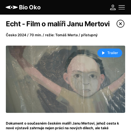
Bio Oko
Katalog filmů
Echt - Film o malíři Janu Mertovi
Filtrovat program
Česko 2024 / 70 min. / režie: Tomáš Merta / přístupný
A
-
Trailer
A máme, co jsme chtěli
(2023)
A pak přišla láska...
(2022)
Aalto: Architektura emocí
(2020)
ABBA: The Movie - Fan Event
(1977)
Ada
(2021)
Adam Ondra: Posunout hranice
(2022)
Addamsova rodina 2
(2021)
AeroPress Movie
(2018)
Dokument o současném českém malíři Janu Mertovi, jehož cesta k
Africká jízda
(2022)
nové výstavě zahrnuje nejen práci na nových dílech, ale také