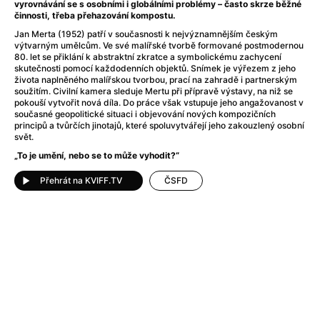
After Party
(2024)
vyrovnávání se s osobními i globálními problémy – často skrze běžné
činnosti, třeba přehazování kompostu.
Aftersun
(2022)
Jan Merta (1952) patří v současnosti k nejvýznamnějším českým
Agent Čuník
(2024)
výtvarným umělcům. Ve své malířské tvorbě formované postmodernou
Agenti štěstí
(2024)
80. let se přiklání k abstraktní zkratce a symbolickému zachycení
skutečnosti pomocí každodenních objektů. Snímek je výřezem z jeho
Air: Zrození legendy
(2023)
života naplněného malířskou tvorbou, prací na zahradě i partnerským
Ale mami!
(2025)
soužitím. Civilní kamera sleduje Mertu při přípravě výstavy, na niž se
pokouší vytvořit nová díla. Do práce však vstupuje jeho angažovanost v
Alemánie
(2023)
současné geopolitické situaci i objevování nových kompozičních
Alma a Oskar
(2023)
principů a tvůrčích jinotajů, které spoluvytvářejí jeho zakouzlený osobní
svět.
Alpy
(2011)
„To je umění, nebo se to může vyhodit?“
Aluna
(2012)
Ambulance
(2022)
Přehrát na KVIFF.TV
ČSFD
Amélie z Montmartru
(2001)
Americké psycho
(2000)
Amerikánka
(2024)
Anatomie pádu
(2023)
Annette
(2021)
Anora
(2024)
Ant-Man a Wasp: Quantumania
(2023)
Antonio Sanchez & Birdman
(2014)