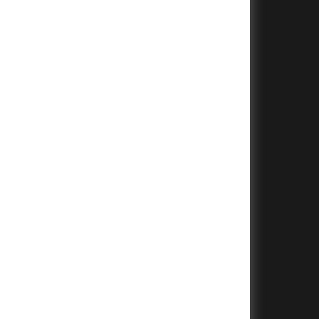
+
+
+
+