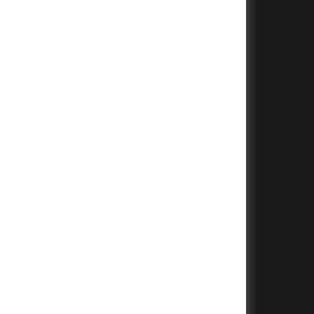
+
+
+
+
+