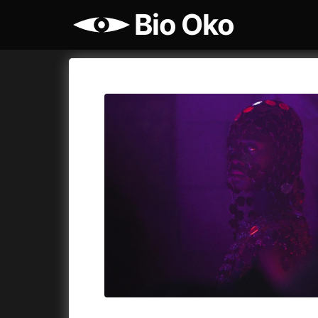
Bio Oko
Katalog filmů
Bio Oko
Cykly a
A
A máme, co jsme chtěli
(2023)
Agenti št
A pak přišla láska...
(2022)
Air: Zro