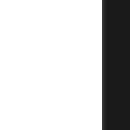
+
+
+
+