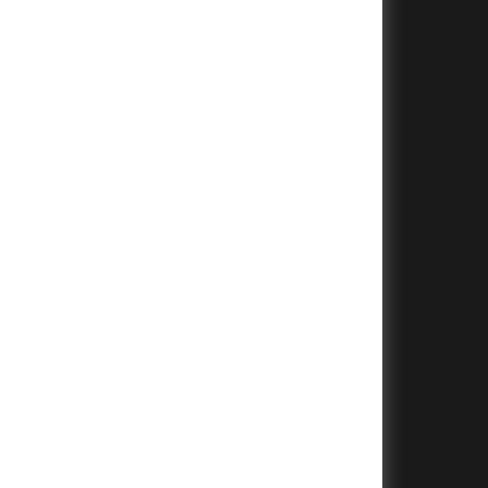
+
+
+
+