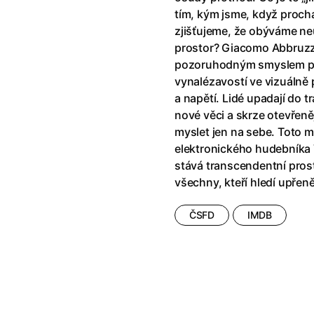
!
(2025)
Ant-Man a Wasp: Quantumania
tím, kým jsme, když proch
e
(2023)
Antonio Sanchez & Birdman
(20
zjišťujeme, že obýváme neu
skar
(2023)
Apokalypsa: Final Cut
(1979)
prostor? Giacomo Abbruzz
1)
Appofeniacs
(2025)
pozoruhodným smyslem pro
012)
Architekt
(2025)
vynalézavostí ve vizuálně 
ce
(2022)
Architektura ČSSR 58–89
(2024
a napětí. Lidé upadají do 
 Montmartru
(2001)
Arco
(2025)
nové věci a skrze otevřeně
é psycho
(2000)
Argylle: Tajný agent
(2024)
myslet jen na sebe. Toto 
nka
(2024)
Arrietty ze světa půjčovníčků
(2
elektronického hudebníka V
e pádu
(2023)
Arvéd
(2022)
stává transcendentní pros
všechny, kteří hledí upřen
ČSFD
IMDB