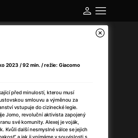
lsko 2023 / 92 min. / režie: Giacomo
kající před minulostí, kterou musí
faustovskou smlouvu a výměnou za
nství vstupuje do cizinecké legie.
-
ije Jomo, revoluční aktivista zapojený
anu své komunity. Alexej je voják,
Asteroid City
(2023)
 Kvůli další nesmyslné válce se jejich
Atlas ptáků
(2021)
nakost“ a jak ji vnímáme v souvislosti s