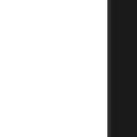
+
+
+
+