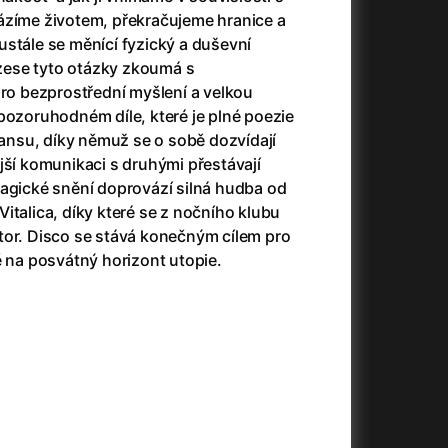
(2023)
Audience | NT Live
(2013)
ázíme životem, překračujeme hranice a
14)
Avatar
(2009)
stále se měnící fyzický a duševní
Avatar: Oheň a popel
(2025)
ese tyto otázky zkoumá s
Avatar: The Way of Water
(2022)
 bezprostřední myšlení a velkou
Až na konec světa
(2024)
pozoruhodném díle, které je plné poezie
)
Až na věky
(2024)
transu, díky němuž se o sobě dozvídají
Až přijde kocour
(1963)
jší komunikaci s druhými přestávají
Aznavour
(2024)
magické snění doprovází silná hudba od
010)
italica, díky které se z nočního klubu
tor. Disco se stává konečným cílem pro
ě na posvátný horizont utopie.
+
+