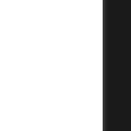
+
+
+
+