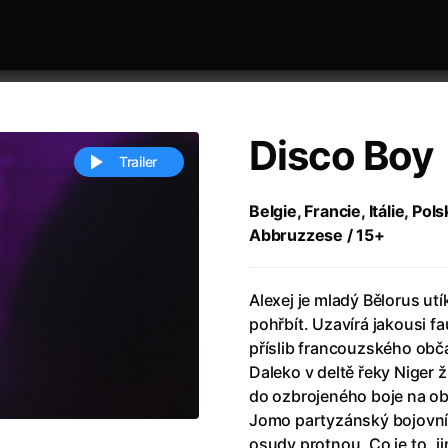
Disco Boy
Trailer
Belgie, Francie, Itálie, Po
Abbruzzese / 15+
 festivaly
Řazení dle abecedy
Alexej je mladý Bělorus utí
pohřbít. Uzavírá jakousi 
příslib francouzského obča
Daleko v deltě řeky Niger ž
do ozbrojeného boje na obr
ěstí
(2024)
Annette
(2021)
Jomo partyzánský bojovník.
zení legendy
(2023)
Anora
(2024)
osudy protnou. Co je to „ji