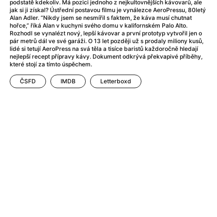
After Party
(2024)
podstatě kdekoliv. Má pozici jednoho z nejkultovnějších kávovarů, ale
jak si ji získal? Ústřední postavou filmu je vynálezce AeroPressu, 80letý
Aftersun
(2022)
Alan Adler. “Nikdy jsem se nesmířil s faktem, že káva musí chutnat
Agent Čuník
(2024)
hořce,” říká Alan v kuchyni svého domu v kalifornském Palo Alto.
Rozhodl se vynalézt nový, lepší kávovar a první prototyp vytvořil jen o
Agenti štěstí
(2024)
pár metrů dál ve své garáži. O 13 let později už s prodaly miliony kusů,
Air: Zrození legendy
(2023)
lidé si tetují AeroPress na svá těla a tisíce baristů každoročně hledají
nejlepší recept přípravy kávy. Dokument odkrývá překvapivé příběhy,
Ale mami!
(2025)
které stojí za tímto úspěchem.
Alemánie
(2023)
ČSFD
IMDB
Letterboxd
Alma a Oskar
(2023)
Alpy
(2011)
Aluna
(2012)
Ambulance
(2022)
Amélie z Montmartru
(2001)
Americké psycho
(2000)
Amerikánka
(2024)
Anatomie pádu
(2023)
Annette
(2021)
Anora
(2024)
Ant-Man a Wasp: Quantumania
(2023)
Antonio Sanchez & Birdman
(2014)