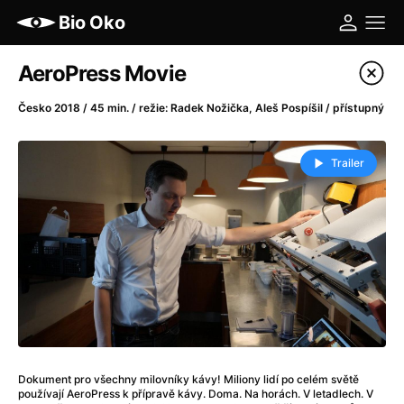
Bio Oko
Katalog filmů
AeroPress Movie
Filtrovat program
Česko 2018 / 45 min. / režie: Radek Nožička, Aleš Pospíšil / přístupný
A
-
Trailer
A máme, co jsme chtěli
(2023)
A pak přišla láska...
(2022)
Aalto: Architektura emocí
(2020)
ABBA: The Movie - Fan Event
(1977)
Ada
(2021)
Adam Ondra: Posunout hranice
(2022)
Addamsova rodina 2
(2021)
AeroPress Movie
(2018)
Dokument pro všechny milovníky kávy! Miliony lidí po celém světě
Africká jízda
(2022)
používají AeroPress k přípravě kávy. Doma. Na horách. V letadlech. V