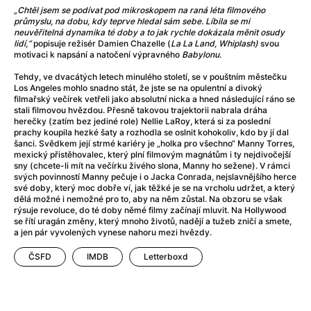
„Chtěl jsem se podívat pod mikroskopem na raná léta filmového
ENG
průmyslu, na dobu, kdy teprve hledal sám sebe. Líbila se mi
neuvěřitelná dynamika té doby a to jak rychle dokázala měnit osudy
20:30
Bio Oko
lidí,“
popisuje režisér Damien Chazelle (
La La Land, Whiplash)
svou
180 Kč
The Invite
motivaci k napsání a natočení výpravného
Babylonu
.
ENG
Tehdy, ve dvacátých letech minulého století, se v pouštním městečku
Los Angeles mohlo snadno stát, že jste se na opulentní a divoký
Tomorrow
filmařský večírek vetřeli jako absolutní nicka a hned následující ráno se
stali filmovou hvězdou. Přesně takovou trajektorii nabrala dráha
herečky (zatím bez jediné role) Nellie LaRoy, která si za poslední
12:00
Bio Oko
prachy koupila hezké šaty a rozhodla se oslnit kohokoliv, kdo by jí dal
180 Kč
A Thousand and One Nights
šanci. Svědkem její strmé kariéry je „holka pro všechno“ Manny Torres,
mexický přistěhovalec, který plní filmovým magnátům i ty nejdivočejší
Little Eyes
sny (chcete-li mít na večírku živého slona, Manny ho sežene). V rámci
svých povinností Manny pečuje i o Jacka Conrada, nejslavnějšího herce
14:30
Bio Oko
180 Kč
své doby, který moc dobře ví, jak těžké je se na vrcholu udržet, a který
Paw Patrol: The Dino Movie
dělá možné i nemožné pro to, aby na něm zůstal. Na obzoru se však
Little Eyes
rýsuje revoluce, do té doby němé filmy začínají mluvit. Na Hollywood
se řítí uragán změny, který mnoho životů, nadějí a tužeb zničí a smete,
a jen pár vyvolených vynese nahoru mezi hvězdy.
17:00
Bio Oko
190 Kč
Chica Checa
ČSFD
IMDB
Letterboxd
ENG
Preview screening
19:15
Bio Oko
180 Kč
The Odyssey