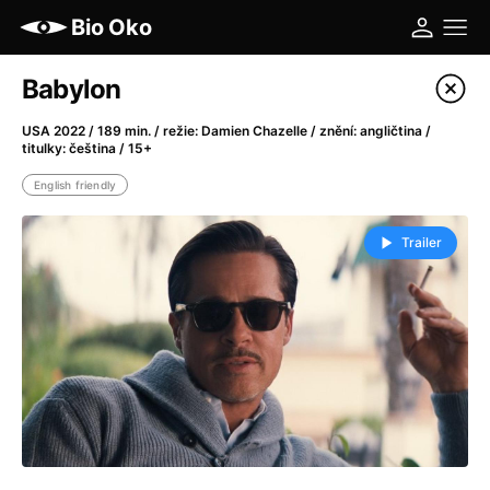
Bio Oko
Babylon
More
USA 2022 / 189 min. / režie: Damien Chazelle / znění: angličtina /
titulky: čeština / 15+
English friendly
Trailer
Filter program
Today
14:30
Bio Oko
Running
Minions & Monsters
Little Eyes
17:00
Bio Oko
180 Kč
The Odyssey