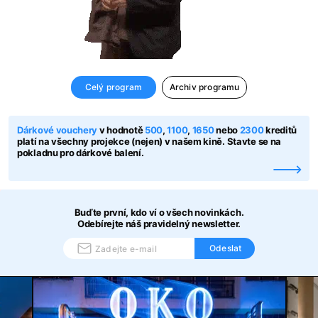
Celý program
Archiv programu
Dárkové vouchery
v hodnotě
500
,
1100
,
1650
nebo
2300
kreditů
platí na všechny projekce (nejen) v našem kině. Stavte se na
pokladnu pro dárkové balení.
Buďte první, kdo ví o všech novinkách.
Odebírejte náš pravidelný newsletter.
Odeslat