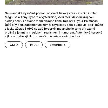
Na islandské vysočině pomalu odkvétá fialový vřes – a s ním i vztah
Magnuse a Anny, rybáře a výtvarnice, kteří mezi drsnou krajinou
hledají cestu ze svého manželského ticha. Režisér Hlynur Pálmason
(Bílý bílý den, Zapomenutá země) s typickou poezií ukazuje, kolik může
z lásky zůstat, i když se zdá být pryč; melancholie se tu přirozeně
Celý program
Archiv programu
prolíná s jemným magickým realismem i humorem. Autentické herecké
výkony dodávají filmu mimořádnou něhu a věrohodnost.
Limitovaná edice
autorských reprintů
na luxusním papíře! 2001:
ČSFD
IMDB
Letterboxd
Vesmírná odysea, Le Mans, Psycho, Planeta opic a mnoho
dalších!
Buďte první, kdo ví o všech novinkách.
Odebírejte náš pravidelný newsletter.
Odeslat