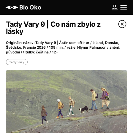
Bio Oko
Tady Vary 9 | Co nám zbylo z
lásky
Více
Originální název: Tady Vary 9 | Ástin sem eftir er / Island, Dánsko,
Švédsko, Francie 2026 / 109 min. / režie: Hlynur Pálmason / znění:
původní / titulky: čeština / 12+
Tady Vary
Filtrovat program